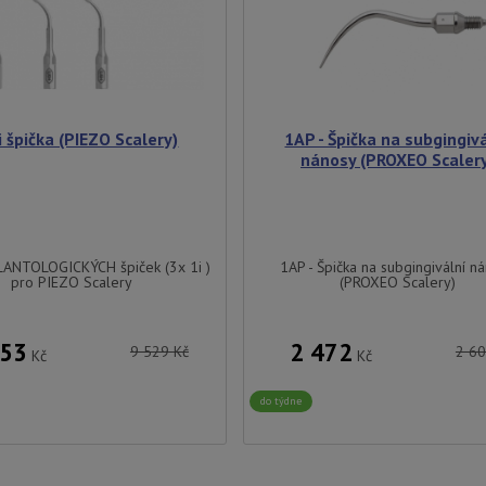
i špička (PIEZO Scalery)
1AP - Špička na subgingiv
nánosy (PROXEO Scaler
ANTOLOGICKÝCH špiček (3x 1i )
1AP - Špička na subgingivální n
pro PIEZO Scalery
(PROXEO Scalery)
053
2 472
9 529
Kč
2 6
Kč
Kč
do týdne