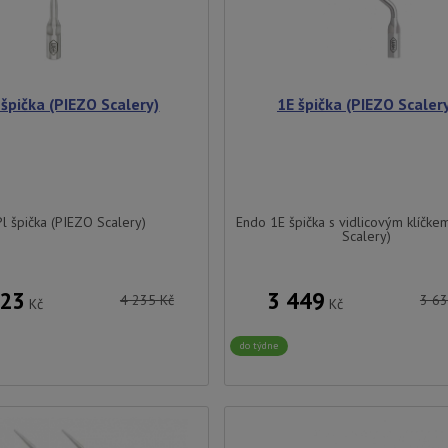
 špička (PIEZO Scalery)
1E špička (PIEZO Scaler
l špička (PIEZO Scalery)
Endo 1E špička s vidlicovým klíčke
Scalery)
023
3 449
4 235
Kč
3 6
Kč
Kč
do týdne