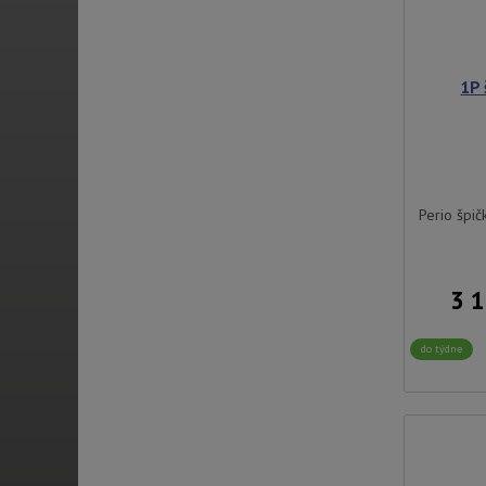
1P 
Perio špič
3 
do týdne