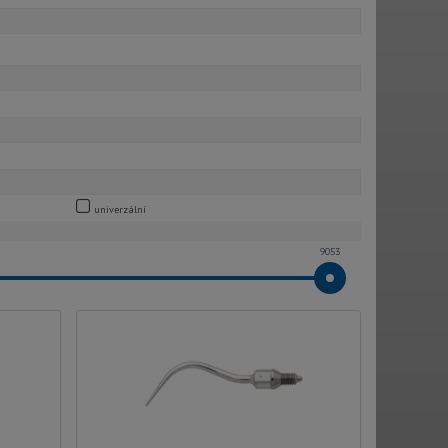
univerzální
9053