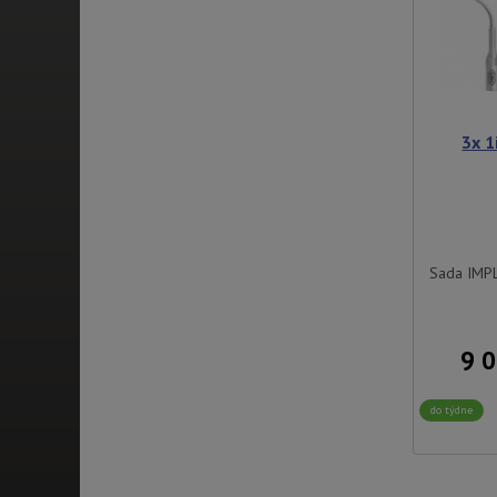
3x 1
Sada IMPL
9 
do týdne