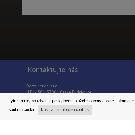
Kontaktujte nás
Denta servis, s.r.o.
U Pily 581, 37001 České Budějovice
telefon: +420777102488
Tyto stránky používají k poskytování služeb soubory cookie. Informace 
E-mail:
info@dentaservis.cz
IČO: 06503721
souboru cookie.
Nastavení preferencí cookies