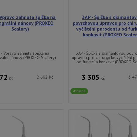
 Vpravo zahnutá špička na
3AP - Špička s diamanto
ngivální nánosy (PROXEO
povrchovou úpravou pro chir
Scalery)
vyčištění parodontu od furk
konkavit (PROXEO Scaler
 - Vpravo zahnutá špička na
3AP - Špička s diamantovou povr
ivální nánosy (PROXEO Scalery)
úpravou pro chirurgické vyčištění 
od furkací a konkavit (PROXEO Sc
472
3 305
2 602
Kč
3 4
Kč
Kč
do týdne