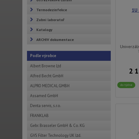
1U 
Termodezinfekce
Zubní laboratoř
Katalogy
ARCHIV dokumentace
Univerzál
Podle výrobce
Albert Browne Ltd
2 
Alfred Becht GmbH
do týdne
ALPRO MEDICAL GMBH
Assamed GmbH
Denta servis, s.r.o.
FRANKLAB
Gebr. Brasseler GmbH & Co. KG
GVS Filter Technology UK Ltd.