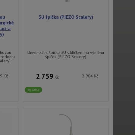
vou
3U špička (PIEZO Scalery)
urgické
ací a
y)
chovou
Univerzální špička 3U s klíčkem na výměnu
parodontu
špiček (PIEZO Scalery)
alery)
2 759
79
Kč
2 904
Kč
Kč
do týdne