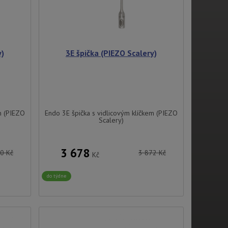
y)
3E špička (PIEZO Scalery)
m (PIEZO
Endo 3E špička s vidlicovým klíčkem (PIEZO
Scalery)
3 678
30
Kč
3 872
Kč
Kč
do týdne