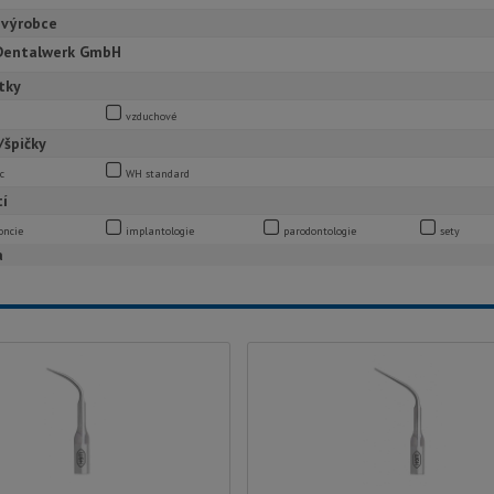
 výrobce
entalwerk GmbH
tky
vzduchové
/špičky
c
WH standard
tí
oncie
implantologie
parodontologie
sety
a