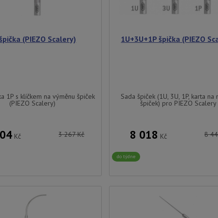
špička (PIEZO Scalery)
1U+3U+1P špička (PIEZO Sca
ka 1P s klíčkem na výměnu špiček
Sada špiček (1U, 3U, 1P, karta na
(PIEZO Scalery)
špiček) pro PIEZO Scalery
104
8 018
3 267
Kč
8 4
Kč
Kč
do týdne