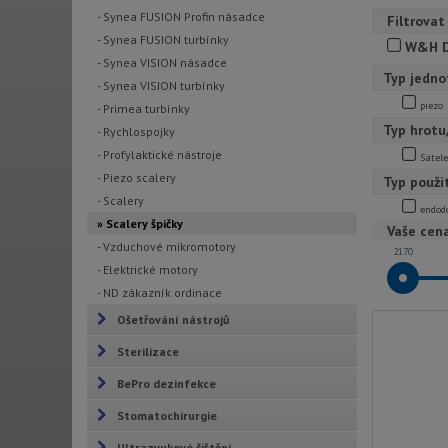
- Synea FUSION Profin násadce
Filtrovat
- Synea FUSION turbínky
W&H D
- Synea VISION násadce
Typ jedno
- Synea VISION turbínky
piezo
- Primea turbínky
Typ hrotu
- Rychlospojky
- Profylaktické nástroje
Satele
- Piezo scalery
Typ použi
- Scalery
endod
» Scalery špičky
Vaše cen
- Vzduchové mikromotory
2170
- Elektrické motory
- ND zákazník ordinace
Ošetřování nástrojů
Sterilizace
BePro dezinfekce
Stomatochirurgie
Ultrazvukové čištění