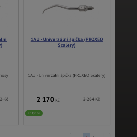
ální
1AU - Univerzální špička (PROXEO
y)
Scalery)
ánosy
1AU - Univerzální špička (PROXEO Scalery)
2 170
02
Kč
2 284
Kč
Kč
do týdne