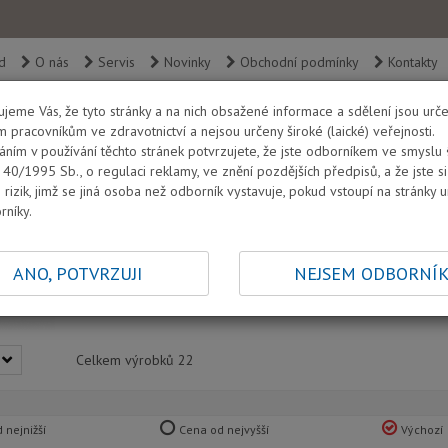
d
O nás
Servis
Novinky
Obchodní podmínky
Kontakty
jeme Vás, že tyto stránky a na nich obsažené informace a sdělení jsou urč
pracovníkům ve zdravotnictví a nejsou určeny široké (laické) veřejnosti.
áním v používání těchto stránek potvrzujete, že jste odborníkem ve smyslu
 40/1995 Sb., o regulaci reklamy, ve znění pozdějších předpisů, a že jste si
ce
Scalery špičky
rizik, jimž se jiná osoba než odborník vystavuje, pokud vstoupí na stránky 
Ordinace - Scalery šp
rníky.
Bohatý sortiment špiček W&H byl vyvinut v úzké s
ANO, POTVRZUJI
NEJSEM ODBORNÍ
kvalitní špičky jsou určeny pro použití v oblasti
záchovné stomatologie.
Celkem výrobků
22
 nejnižší
Cena od nejvyšší
Výchozí