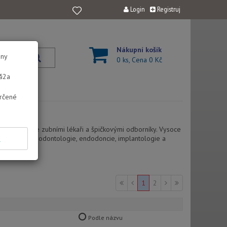
Login
Registruj
Nákupní košík
eny
0 ks, Cena
0 Kč
 §2a
určené
ičky
polupráci se zubními lékaři a špičkovými odborníky. Vysoce
K
 profylaxe a parodontologie, endodoncie, implantologie a
1
2
Podle názvu