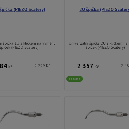
špička (PIEZO Scalery)
2U špička (PIEZO Scaler
ní špička 1U s klíčkem na výměnu
Univerzální špička 2U s klíčkem n
špiček (PIEZO Scalery)
špiček (PIEZO Scalery)
184
2 357
2 299
Kč
2 4
Kč
Kč
do týdne