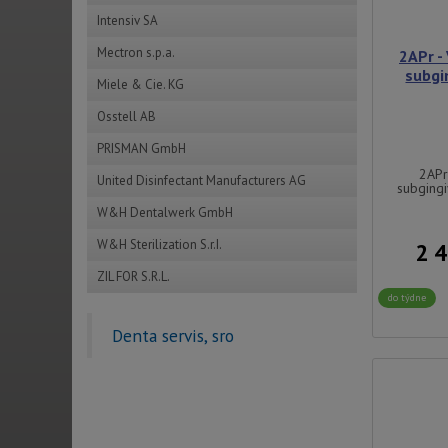
Intensiv SA
Mectron s.p.a.
2APr -
subgi
Miele & Cie. KG
Osstell AB
PRISMAN GmbH
2APr
United Disinfectant Manufacturers AG
subging
W&H Dentalwerk GmbH
W&H Sterilization S.r.I.
2 
ZIL FOR S.R.L.
do týdne
Denta servis, sro