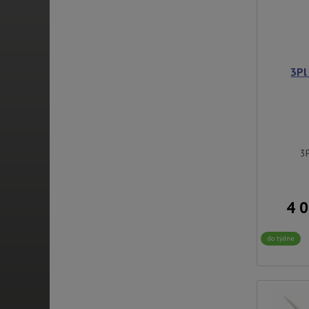
3Pl
3P
4 
do týdne