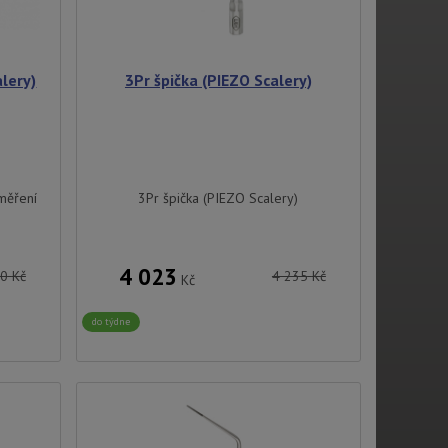
lery)
3Pr špička (PIEZO Scalery)
 měření
3Pr špička (PIEZO Scalery)
4 023
40
Kč
4 235
Kč
Kč
do týdne