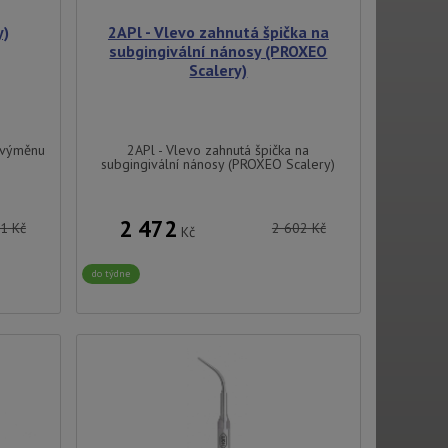
y)
2APl - Vlevo zahnutá špička na
subgingivální nánosy (PROXEO
Scalery)
a výměnu
2APl - Vlevo zahnutá špička na
subgingivální nánosy (PROXEO Scalery)
2 472
81
Kč
2 602
Kč
Kč
do týdne