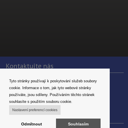
Kontaktujte nás
Tyto stránky používají k poskytování služeb soubory
Denta servis, s.r.o.
U Pily 581, 37001 České Budějovice
cookie. Informace o tom, jak tyto webové stránky
telefon: +420777102488
používáte, jsou sdíleny. Používáním těchto stránek
E-mail:
info@dentaservis.cz
souhlasíte s použitím souboru cookie.
IČO: 06503721
Nastavení preferencí cookies
Odkazy
Odmítnout
Souhlasím