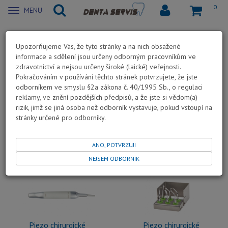
0
Zobrazit
MENU
nabidku
Stomatochirurgie
Upozorňujeme Vás, že tyto stránky a na nich obsažené
informace a sdělení jsou určeny odborným pracovníkům ve
Stomatochirurgie
zdravotnictví a nejsou určeny široké (laické) veřejnosti.
Pokračováním v používání těchto stránek potvrzujete, že jste
odborníkem ve smyslu §2a zákona č. 40/1995 Sb., o regulaci
reklamy, ve znění pozdějších předpisů, a že jste si vědom(a)
rizik, jimž se jiná osoba než odborník vystavuje, pokud vstoupí na
stránky určené pro odborníky.
Chirurgické jednotky
Piezo chirurgické
jednotky
ANO, POTVRZUJI
NEJSEM ODBORNÍK
Piezo chirurgické
Piezo chirurgické