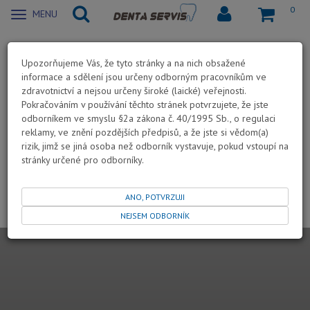
0
Zobrazit
MENU
nabidku
Hledání
Upozorňujeme Vás, že tyto stránky a na nich obsažené
Hledaný řetězec
informace a sdělení jsou určeny odborným pracovníkům ve
-
1
výrobky
zdravotnictví a nejsou určeny široké (laické) veřejnosti.
Pokračováním v používání těchto stránek potvrzujete, že jste
odborníkem ve smyslu §2a zákona č. 40/1995 Sb., o regulaci
reklamy, ve znění pozdějších předpisů, a že jste si vědom(a)
rizik, jimž se jiná osoba než odborník vystavuje, pokud vstoupí na
stránky určené pro odborníky.
1
ANO, POTVRZUJI
1
NEJSEM ODBORNÍK