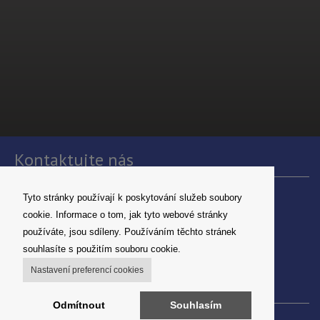
Kontaktujte nás
Tyto stránky používají k poskytování služeb soubory
Denta servis, s.r.o.
U Pily 581, 37001 České Budějovice
cookie. Informace o tom, jak tyto webové stránky
telefon: +420777102488
používáte, jsou sdíleny. Používáním těchto stránek
E-mail:
info@dentaservis.cz
souhlasíte s použitím souboru cookie.
IČO: 06503721
Nastavení preferencí cookies
Odkazy
Odmítnout
Souhlasím