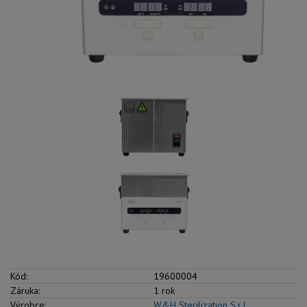
Kód:
19600004
Záruka:
1 rok
Výrobce:
W&H Sterilization S.r.I.