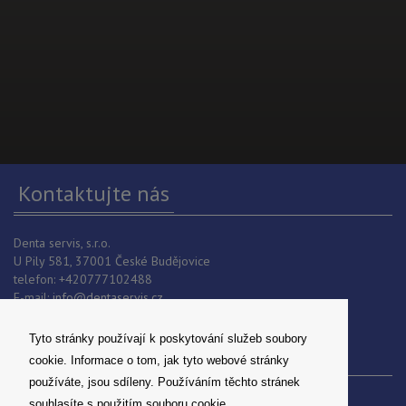
Kontaktujte nás
Denta servis, s.r.o.
U Pily 581, 37001 České Budějovice
telefon: +420777102488
E-mail:
info@dentaservis.cz
IČO: 06503721
Tyto stránky používají k poskytování služeb soubory
Odkazy
cookie. Informace o tom, jak tyto webové stránky
používáte, jsou sdíleny. Používáním těchto stránek
O nás
souhlasíte s použitím souboru cookie.