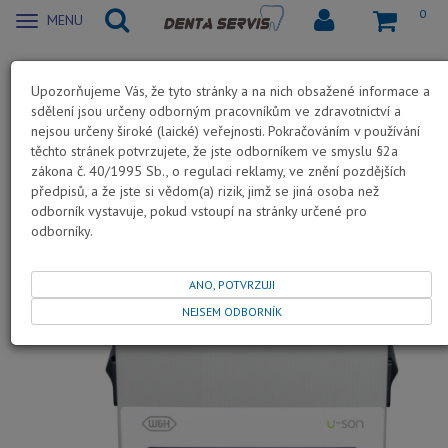
0
Zobrazit
MENU
nabidku
Ultrazvukové čištění
Upozorňujeme Vás, že tyto stránky a na nich obsažené informace a
sdělení jsou určeny odborným pracovníkům ve zdravotnictví a
U-SON RIW-203 - ultrazvuková
nejsou určeny široké (laické) veřejnosti. Pokračováním v používání
těchto stránek potvrzujete, že jste odborníkem ve smyslu §2a
čistička 3 litry
zákona č. 40/1995 Sb., o regulaci reklamy, ve znění pozdějších
předpisů, a že jste si vědom(a) rizik, jimž se jiná osoba než
odborník vystavuje, pokud vstoupí na stránky určené pro
NOVINKA
DOPRAVA ZDARMA
odborníky.
ANO, POTVRZUJI
NEJSEM ODBORNÍK