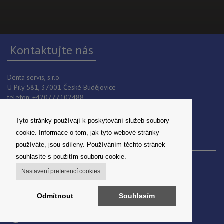
Kontaktujte nás
Denta servis, s.r.o.
U Pily 581, 37001 České Budějovice
telefon: +420777102488
E-mail:
info@dentaservis.cz
IČO: 06503721
Tyto stránky používají k poskytování služeb soubory
cookie. Informace o tom, jak tyto webové stránky
Odkazy
používáte, jsou sdíleny. Používáním těchto stránek
souhlasíte s použitím souboru cookie.
O nás
Nastavení preferencí cookies
Kontakty
Obchodní podmínky
GDPR
Odmítnout
Souhlasím