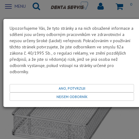
0
Zobrazit
MENU
nabidku
Termodezinfekce
Termodezinfektory příslušenství
Upozorňujeme Vás, že tyto stránky a na nich obsažené informace a
sdělení jsou určeny odborným pracovníkům ve zdravotnictví a
Koš (1/2) - Thed / Thed+
nejsou určeny široké (laické) veřejnosti. Pokračováním v používání
těchto stránek potvrzujete, že jste odborníkem ve smyslu §2a
zákona č. 40/1995 Sb., o regulaci reklamy, ve znění pozdějších
NOVINKA
předpisů, a že jste si vědom(a) rizik, jimž se jiná osoba než
odborník vystavuje, pokud vstoupí na stránky určené pro
odborníky.
ANO, POTVRZUJI
NEJSEM ODBORNÍK