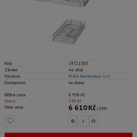
Kód:
19721503
Záruka:
viz obal
Výrobce:
W&H Sterilization S.r.I.
Dostupnost:
na dotaz
Běžná cena:
6 958
Kč
Sleva:
348
Kč
6 610
Kč
Vaše cena:
s DPH